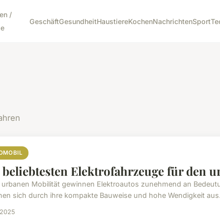
en /
Geschäft
Gesundheit
Haustiere
Kochen
Nachrichten
Sport
Te
e
ahren
OMOBIL
 beliebtesten Elektrofahrzeuge für den u
r urbanen Mobilität gewinnen Elektroautos zunehmend an Bedeutu
nen sich durch ihre kompakte Bauweise und hohe Wendigkeit aus. 
 2025