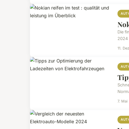
AUT
Nok
Die f
2024 
11. D
AUT
Tip
Schne
Norma
7. Mai
AUT